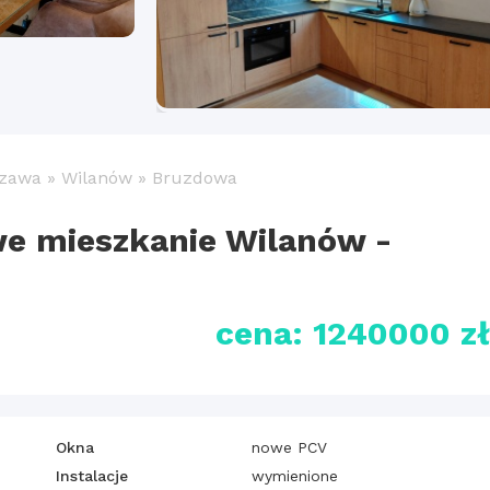
zawa
»
Wilanów
»
Bruzdowa
e mieszkanie Wilanów -
cena: 1240000 z
Okna
nowe PCV
Instalacje
wymienione