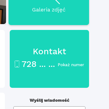
Galeria zdjęć
Kontakt
728 ... ...
Pokaż numer
ł
Wyślij wiadomość