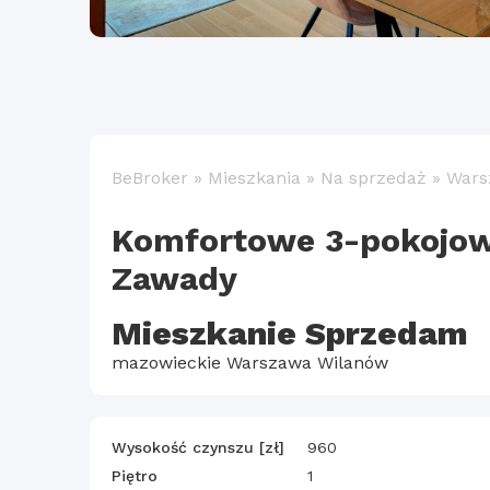
BeBroker
»
Mieszkania
»
Na sprzedaż
»
Wars
Komfortowe 3-pokojow
Zawady
Mieszkanie Sprzedam
mazowieckie Warszawa Wilanów
Wysokość czynszu [zł]
960
Piętro
1