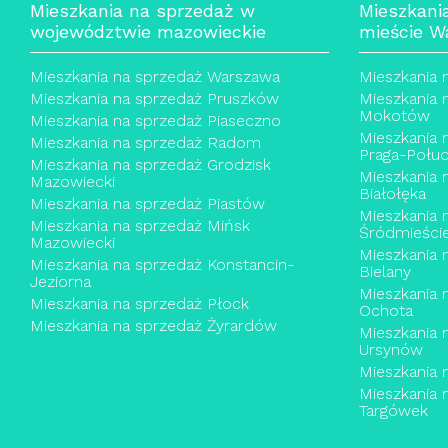
Mieszkania na sprzedaż w
Mieszkani
województwie mazowieckie
mieście W
Mieszkania na sprzedaż Warszawa
Mieszkania 
Mieszkania na sprzedaż Pruszków
Mieszkania 
Mokotów
Mieszkania na sprzedaż Piaseczno
Mieszkania 
Mieszkania na sprzedaż Radom
Praga-Połud
Mieszkania na sprzedaż Grodzisk
Mieszkania 
Mazowiecki
Białołęka
Mieszkania na sprzedaż Piastów
Mieszkania 
Mieszkania na sprzedaż Mińsk
Śródmieści
Mazowiecki
Mieszkania 
Mieszkania na sprzedaż Konstancin-
Bielany
Jeziorna
Mieszkania 
Mieszkania na sprzedaż Płock
Ochota
Mieszkania na sprzedaż Żyrardów
Mieszkania 
Ursynów
Mieszkania 
Mieszkania 
Targówek