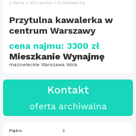
»
Wola
»
Muranów
»
Anielewicza
Przytulna kawalerka w
centrum Warszawy
cena najmu: 3300 zł
Mieszkanie Wynajmę
mazowieckie Warszawa Wola
Kontakt
oferta archiwalna
Piętro
3