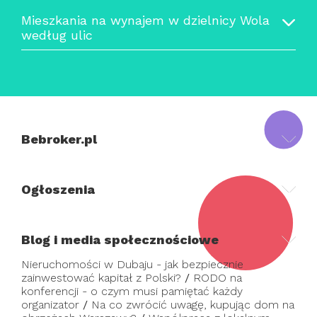
Mieszkania na wynajem w dzielnicy Wola
według ulic
Bebroker.pl
Ogłoszenia
Blog i media społecznościowe
Nieruchomości w Dubaju - jak bezpiecznie
zainwestować kapitał z Polski?
/
RODO na
konferencji - o czym musi pamiętać każdy
organizator
/
Na co zwrócić uwagę, kupując dom na