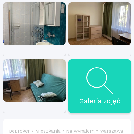
Galeria zdjęć
BeBroker
»
Mieszkania
»
Na wynajem
»
Warszawa