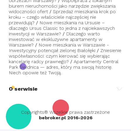
obrzeżach Warszawy?
/
Współpraca z lokalnym
biurem nieruchomości jako narzędzie zwiększania
widoczności ofert
/
Sprzedaż mieszkania krok po
kroku – czego właściciele najczęściej nie
przewidują?
/
Nowe mieszkania na Ursusie –
dlaczego Ursus Classic to jedna z najciekawszych
inwestycji w Warszawie?
/
Dlaczego warto
inwestować w ekskluzywne apartamenty w
Warszawie?
/
Nowe mieszkania w Warszawie -
Inwestycyjny potencjał zielonej Białołęki
/
Zniesienie
współwłasności: czym kierować się wybierając
kancelarię radcy prawnego?
/
Apartamenty Central
Park Świdnica — adres, który ma swoją historię.
Niech opowie też Twoją.
O serwisie
Copyrights® Wszelkie prawa zastrzeżone
bebroker.pl 2016-2026