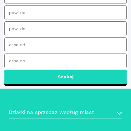
Szukaj
Działki na sprzedaż według miast