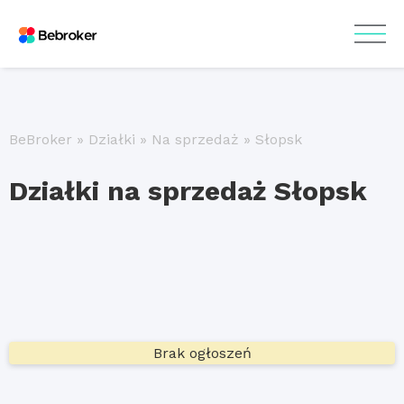
BeBroker
»
Działki
»
Na sprzedaż
»
Słopsk
Działki na sprzedaż Słopsk
Brak ogłoszeń