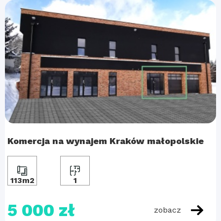
Komercja na wynajem Kraków małopolskie
113m2
1
5 000 zł
zobacz