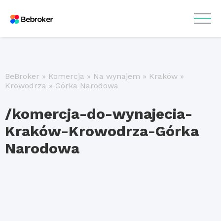
BeBroker
»
Komercja
»
Na wynajem
»
Kraków
»
Krowodrza
»
Górka Narodowa
/komercja-do-wynajecia-
Kraków-Krowodrza-Górka
Narodowa