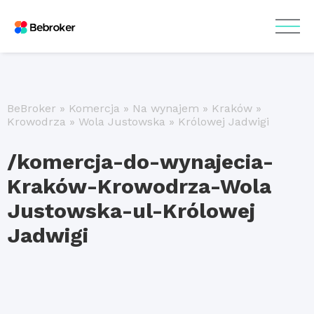
BeBroker
»
Komercja
»
Na wynajem
»
Kraków
»
Krowodrza
»
Wola Justowska
»
Królowej Jadwigi
/komercja-do-wynajecia-
Kraków-Krowodrza-Wola
Justowska-ul-Królowej
Jadwigi