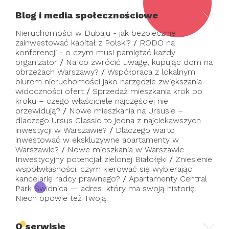
Blog i media społecznościowe
Nieruchomości w Dubaju - jak bezpiecznie
zainwestować kapitał z Polski?
/
RODO na
konferencji - o czym musi pamiętać każdy
organizator
/
Na co zwrócić uwagę, kupując dom na
obrzeżach Warszawy?
/
Współpraca z lokalnym
biurem nieruchomości jako narzędzie zwiększania
widoczności ofert
/
Sprzedaż mieszkania krok po
kroku – czego właściciele najczęściej nie
przewidują?
/
Nowe mieszkania na Ursusie –
dlaczego Ursus Classic to jedna z najciekawszych
inwestycji w Warszawie?
/
Dlaczego warto
inwestować w ekskluzywne apartamenty w
Warszawie?
/
Nowe mieszkania w Warszawie -
Inwestycyjny potencjał zielonej Białołęki
/
Zniesienie
współwłasności: czym kierować się wybierając
kancelarię radcy prawnego?
/
Apartamenty Central
Park Świdnica — adres, który ma swoją historię.
Niech opowie też Twoją.
O serwisie