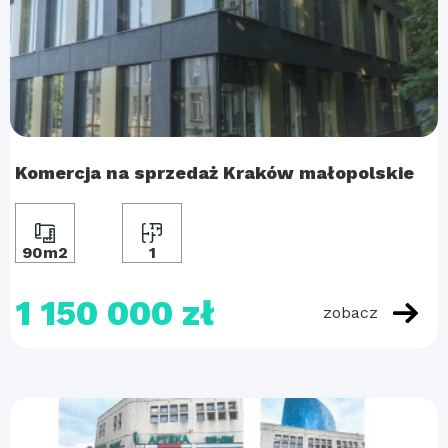
Komercja na sprzedaż Kraków małopolskie
90m2
1
1 150 000 zł
zobacz