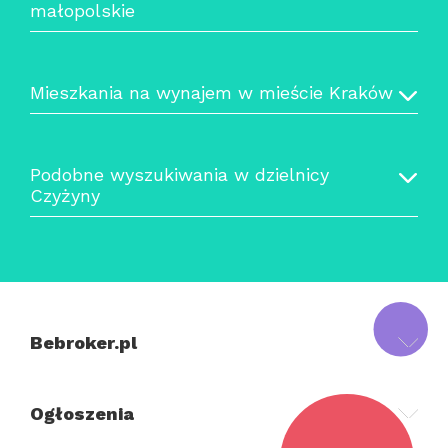
małopolskie
Mieszkania na wynajem w mieście Kraków
Podobne wyszukiwania w dzielnicy
Czyżyny
Bebroker.pl
Ogłoszenia