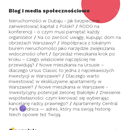
Blog i media społecznościowe
Nieruchomości w Dubaju - jak bezpiecznie
zainwestować kapitał z Polski?
/
RODO na
konferencji - o czym musi pamiętać każdy
organizator
/
Na co zwrócić uwagę, kupując dom na
obrzeżach Warszawy?
/
Współpraca z lokalnym
biurem nieruchomości jako narzędzie zwiększania
widoczności ofert
/
Sprzedaż mieszkania krok po
kroku – czego właściciele najczęściej nie
przewidują?
/
Nowe mieszkania na Ursusie –
dlaczego Ursus Classic to jedna z najciekawszych
inwestycji w Warszawie?
/
Dlaczego warto
inwestować w ekskluzywne apartamenty w
Warszawie?
/
Nowe mieszkania w Warszawie -
Inwestycyjny potencjał zielonej Białołęki
/
Zniesienie
współwłasności: czym kierować się wybierając
kancelarię radcy prawnego?
/
Apartamenty Central
Park Świdnica — adres, który ma swoją historię.
Niech opowie też Twoją.