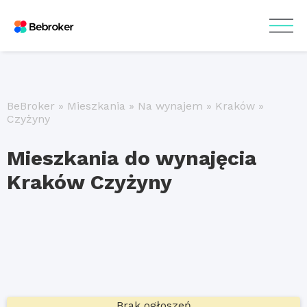
BeBroker
»
Mieszkania
»
Na wynajem
»
Kraków
»
Czyżyny
Mieszkania do wynajęcia
Kraków Czyżyny
Brak ogłoszeń