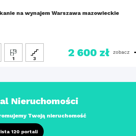
kanie na wynajem Warszawa mazowieckie
2 600 zł
zobacz
1
3
tal Nieruchomości
romujemy Twoją nieruchomość
ista 120 portali