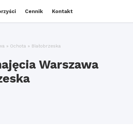
rzyści
Cennik
Kontakt
wa
»
Ochota
»
Białobrzeska
najęcia Warszawa
zeska