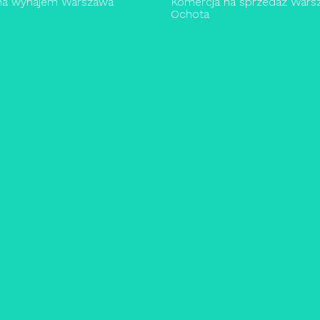
 na wynajem Warszawa
Komercja na sprzedaż Wars
Ochota