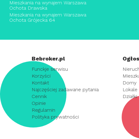
Mieszkania na wynajem Warszawa
Ochota Drawska
Mieszkania na wynajem Warszawa
Ochota Grójecka 64
Bebroker.pl
Ogłos
Funckje serwisu
Nieruc
Korzyści
Mieszk
Kontakt
Domy
Najczęściej zadawane pytania
Lokale
Cennik
Działki
Opinie
Regulamin
Polityka prywatności