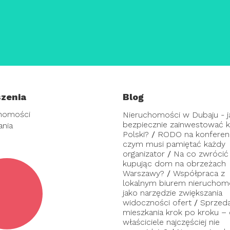
zenia
Blog
homości
Nieruchomości w Dubaju - j
bezpiecznie zainwestować ka
ania
Polski?
/
RODO na konferenc
czym musi pamiętać każdy
organizator
/
Na co zwrócić
kupując dom na obrzeżach
Warszawy?
/
Współpraca z
lokalnym biurem nieruchom
jako narzędzie zwiększania
widoczności ofert
/
Sprzed
mieszkania krok po kroku –
właściciele najczęściej nie