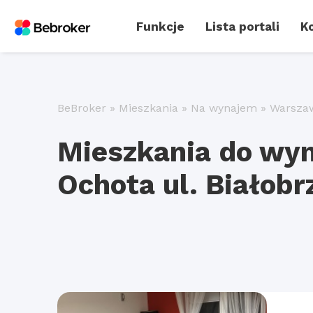
Funkcje
Lista portali
Ko
BeBroker
»
Mieszkania
»
Na wynajem
»
Warsza
Mieszkania do wy
Ochota ul. Białobr