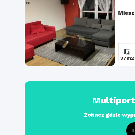
Miesz
37m2
Multipor
Zobacz gdzie wyp
L