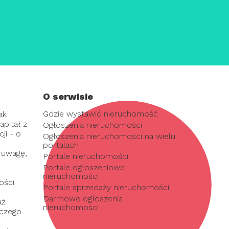
O serwisie
Gdzie wystawić nieruchomość
ak
pitał z
Ogłoszenia nieruchomości
ji - o
Ogłoszenia nieruchomości na wielu
portalach
 uwagę,
Portale nieruchomości
Portale ogłoszeniowe
nieruchomości
ości
Portale sprzedaży nieruchomości
Darmowe ogłoszenia
aż
nieruchomości
 czego