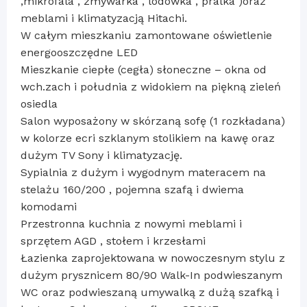
,mikrofala , zmywarka , lodówka , pralka )oraz
meblami i klimatyzacją Hitachi.
W całym mieszkaniu zamontowane oświetlenie
energooszczędne LED
Mieszkanie ciepłe (cegła) słoneczne – okna od
wch.zach i południa z widokiem na piękną zieleń
osiedla
Salon wyposażony w skórzaną sofę (1 rozkładana)
w kolorze ecri szklanym stolikiem na kawę oraz
dużym TV Sony i klimatyzację.
Sypialnia z dużym i wygodnym materacem na
stelażu 160/200 , pojemna szafą i dwiema
komodami
Przestronna kuchnia z nowymi meblami i
sprzętem AGD , stołem i krzesłami
Łazienka zaprojektowana w nowoczesnym stylu z
dużym prysznicem 80/90 Walk-In podwieszanym
WC oraz podwieszaną umywalką z dużą szafką i