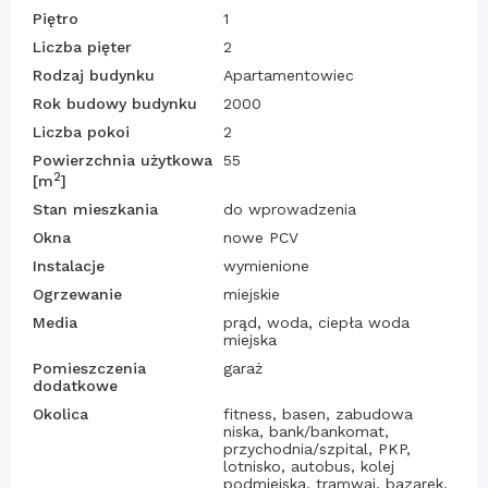
Piętro
1
Liczba pięter
2
Rodzaj budynku
Apartamentowiec
Rok budowy budynku
2000
Liczba pokoi
2
Powierzchnia użytkowa
55
2
[m
]
Stan mieszkania
do wprowadzenia
Okna
nowe PCV
Instalacje
wymienione
Ogrzewanie
miejskie
Media
prąd, woda, ciepła woda
miejska
Pomieszczenia
garaż
dodatkowe
Okolica
fitness, basen, zabudowa
niska, bank/bankomat,
przychodnia/szpital, PKP,
lotnisko, autobus, kolej
podmiejska, tramwaj, bazarek,