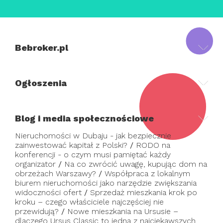
Bebroker.pl
Ogłoszenia
Blog i media społecznościowe
Nieruchomości w Dubaju - jak bezpiecznie
zainwestować kapitał z Polski?
/
RODO na
konferencji - o czym musi pamiętać każdy
organizator
/
Na co zwrócić uwagę, kupując dom na
obrzeżach Warszawy?
/
Współpraca z lokalnym
biurem nieruchomości jako narzędzie zwiększania
widoczności ofert
/
Sprzedaż mieszkania krok po
kroku – czego właściciele najczęściej nie
przewidują?
/
Nowe mieszkania na Ursusie –
dlaczego Ursus Classic to jedna z najciekawszych