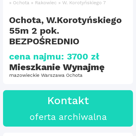
»
Ochota
»
Rakowiec
»
W. Korotyńskiego 7
Ochota, W.Korotyńskiego
55m 2 pok.
BEZPOŚREDNIO
cena najmu: 3700 zł
Mieszkanie Wynajmę
mazowieckie Warszawa Ochota
Kontakt
oferta archiwalna