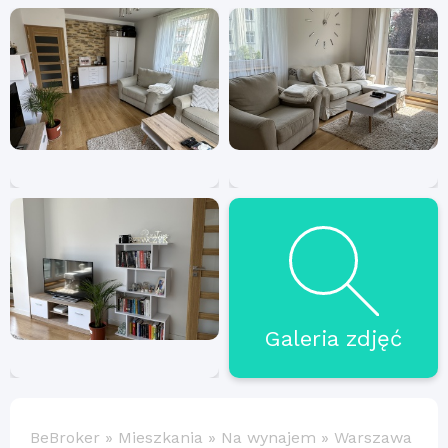
Galeria zdjęć
BeBroker
»
Mieszkania
»
Na wynajem
»
Warszawa