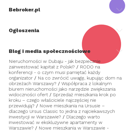
Bebroker.pl
Ogłoszenia
Blog i media społecznościowe
Nieruchomości w Dubaju - jak bezpiecznie
zainwestować kapitał z Polski?
/
RODO na
konferencji - o czym musi pamiętać każdy
organizator
/
Na co zwrócić uwagę, kupując dom na
obrzeżach Warszawy?
/
Współpraca z lokalnym
biurem nieruchomości jako narzędzie zwiększania
widoczności ofert
/
Sprzedaż mieszkania krok po
kroku – czego właściciele najczęściej nie
przewidują?
/
Nowe mieszkania na Ursusie –
dlaczego Ursus Classic to jedna z najciekawszych
inwestycji w Warszawie?
/
Dlaczego warto
inwestować w ekskluzywne apartamenty w
Warszawie?
/
Nowe mieszkania w Warszawie -